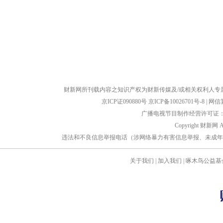
财新网所刊载内容之知识产权为财新传媒及/或相关权利人专
京ICP证090880号
京ICP备10026701号-8
|
网信算备
广播电视节目制作经营许可证：京
Copyright 财新网 
违法和不良信息举报电话（涉网络暴力有害信息举报、未成年人举报、谣言信息）
关于我们
|
加入我们
|
啄木鸟公益基